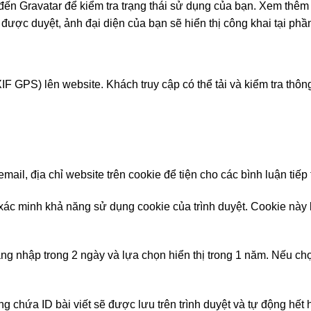
đến Gravatar để kiểm tra trạng thái sử dụng của bạn. Xem thêm 
n được duyệt, ảnh đại diện của bạn sẽ hiển thị công khai tại phầ
F GPS) lên website. Khách truy cập có thể tải và kiểm tra thông t
 email, địa chỉ website trên cookie để tiện cho các bình luận tiế
xác minh khả năng sử dụng cookie của trình duyệt. Cookie này k
ăng nhập trong 2 ngày và lựa chọn hiển thị trong 1 năm. Nếu ch
ng chứa ID bài viết sẽ được lưu trên trình duyệt và tự động hết 