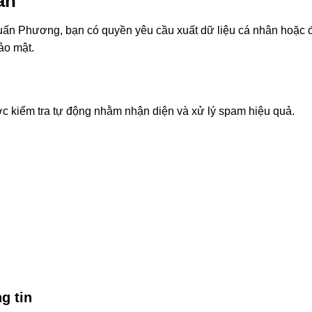
ân
uấn Phương, bạn có quyền yêu cầu xuất dữ liệu cá nhân hoặc đề
ảo mật.
ợc kiểm tra tự động nhằm nhận diện và xử lý spam hiệu quả.
g tin