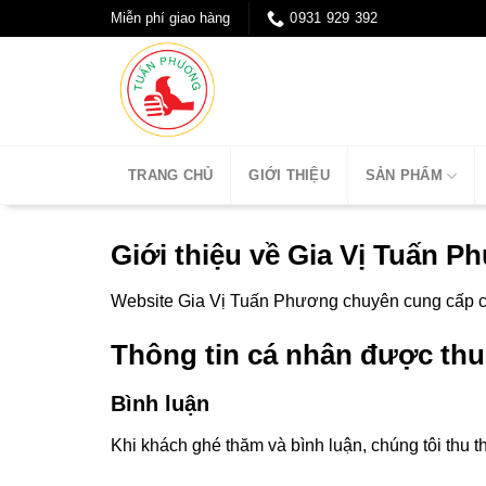
Chuyển
Miễn phí giao hàng
0931 929 392
đến
nội
dung
TRANG CHỦ
GIỚI THIỆU
SẢN PHẨM
Giới thiệu về Gia Vị Tuấn 
Website Gia Vị Tuấn Phương chuyên cung cấp cá
Thông tin cá nhân được thu
Bình luận
Khi khách ghé thăm và bình luận, chúng tôi thu t