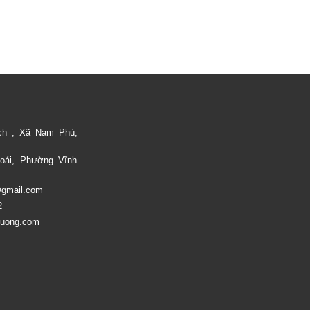
ch , Xã Nam Phù,
oái, Phường Vĩnh
@gmail.com
2
huong.com