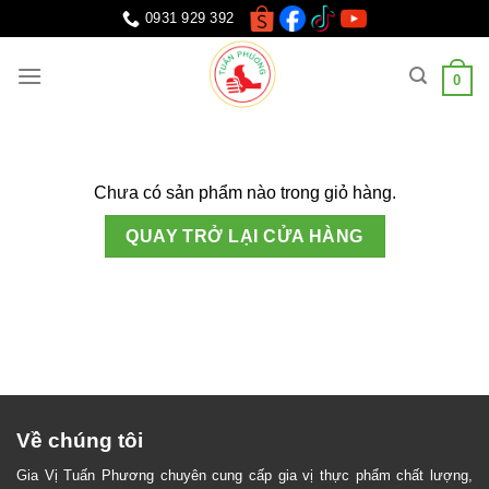
Chuyển
0931 929 392
đến
nội
0
dung
Chưa có sản phẩm nào trong giỏ hàng.
QUAY TRỞ LẠI CỬA HÀNG
Về chúng tôi
Gia Vị Tuấn Phương chuyên cung cấp gia vị thực phẩm chất lượng,