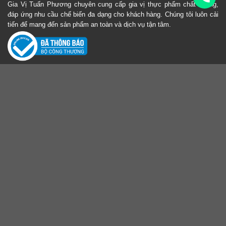
Gia Vị Tuấn Phương chuyên cung cấp gia vị thực phẩm chất lượng,
đáp ứng nhu cầu chế biến đa dạng cho khách hàng. Chúng tôi luôn cải
tiến để mang đến sản phẩm an toàn và dịch vụ tận tâm.
Liên hệ
Trụ Sở: Thôn Đông Trạch , Xã Nam Phù, Thành Phố Hà Nội
VPGD: 1138 Nguyễn Khoái, Phường Vĩnh Hưng, Thành Phố Hà Nội
Email:
congtyvietfood68@gmail.com
Số điện thoại:
0931929392
Website:
www.giavituanphuong.com