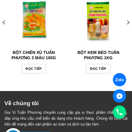
BỘT CHIÊN XÙ TUẤN
BỘT KEM BÉO TUẤN
PHƯƠNG 3 MÀU 100G
PHƯƠNG 1KG
ĐỌC TIẾP
ĐỌC TIẾP
Về chúng tôi
Gia Vị Tuấn Phương chuyên cung cấp gia vị thực phẩm chất lượng,
đáp ứng nhu cầu chế biến đa dạng cho khách hàng. Chúng tôi luôn cải
tiến để mang đến sản phẩm an toàn và dịch vụ tận tâm.