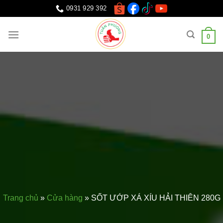
Chuyển
0931 929 392
đến
nội
0
dung
Trang chủ
»
Cửa hàng
»
SỐT ƯỚP XÁ XÍU HẢI THIÊN 280G