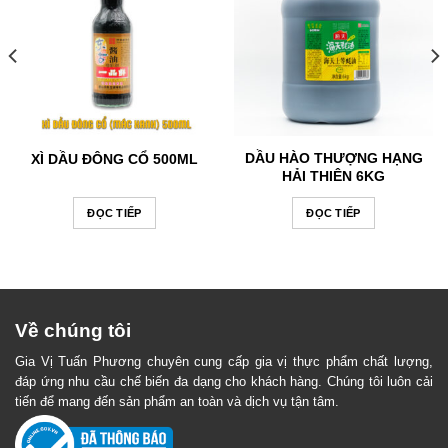
DẦU HÀO THƯỢNG HẠNG
XÌ DẦU ĐÔNG CỔ 500ML
HẢI THIÊN 6KG
ĐỌC TIẾP
ĐỌC TIẾP
Về chúng tôi
Gia Vị Tuấn Phương chuyên cung cấp gia vị thực phẩm chất lượng,
đáp ứng nhu cầu chế biến đa dạng cho khách hàng. Chúng tôi luôn cải
tiến để mang đến sản phẩm an toàn và dịch vụ tận tâm.