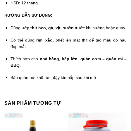
HSD: 12 tháng
HƯỚNG DẪN SỬ DỤNG:
Dùng ướp
thịt heo, gà, vịt, sườn
trước khi nướng hoặc quay.
Có thể dùng
rim, xào
, phết lên mặt thịt để tạo màu đỏ nâu
đẹp mắt.
Thích hợp cho
nhà hàng, bếp lớn, quán cơm – quán mì –
BBQ
.
Bảo quản nơi khô ráo, đậy kín nắp sau khi mở.
SẢN PHẨM TƯƠNG TỰ